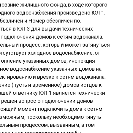
ование жилищного фонда, в ходе которого
лодного водоснабжения произведено ЮЛ 1.
езличен и Номер обезличен по.
ься в ЮЛ 3 для выдачи технических
 подключения домов к сетям водоканала.
ительный процесс, который может затянуться
отсутствует холодное водоснабжение, от
 отопление указанных домов, инспекция
дное водоснабжение указанных домов на
ектированию и врезке к сетям водоканала.
ение (пусть и временное) домов истцов к
ащей ответчику ЮЛ 1 является технически
 решен вопрос о подключении домов
стоящий момент подключить дома к сетям
озможным, поскольку необходимо тянуть
тельным процессом, вызванным, в том
аншеи под водопроводные трубы.