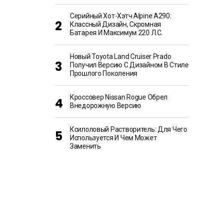
Серийный Хот-Хэтч Alpine A290:
Классный Дизайн, Скромная
Батарея И Максимум 220 Л.с.
Новый Toyota Land Cruiser Prado
Получил Версию С Дизайном В Стиле
Прошлого Поколения
Кроссовер Nissan Rogue Обрел
Внедорожную Версию
Ксилоловый Растворитель: Для Чего
Используется И Чем Может
Заменить