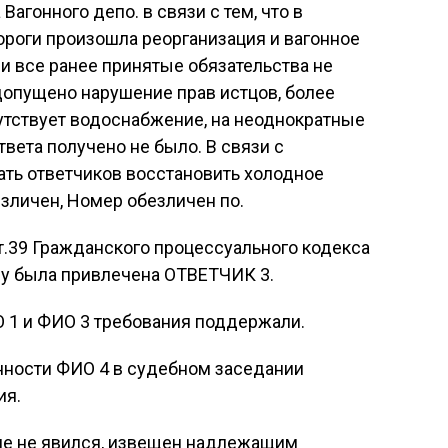
агонного депо. в связи с тем, что в
ороги произошла реорганизация и вагонное
и все ранее принятые обязательства не
допущено нарушение прав истцов, более
утствует водоснабжение, на неоднократные
вета получено не было. В связи с
ть ответчиков восстановить холодное
личен, Номер обезличен по.
т.39 Гражданского процессуального кодекса
лу была привлечена ОТВЕТЧИК 3.
 1 и ФИО 3 требования поддержали.
нности ФИО 4 в судебном заседании
ия.
ие не явился, извещен надлежащим