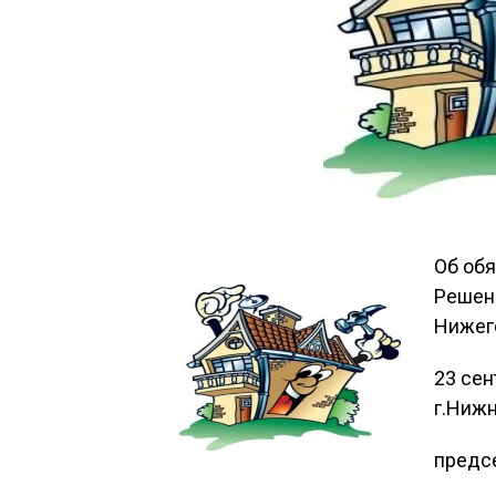
Об обя
Решени
Нижег
23 сен
г.Нижн
предс