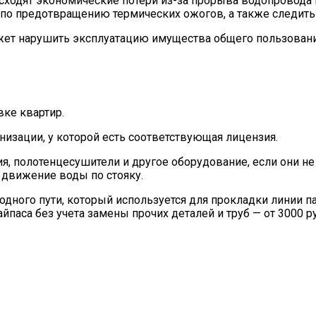
исходят экономические потери из-за прорыва водопровода 
по предотвращению термических ожогов, а также следить 
жет нарушить эксплуатацию имущества общего пользовани
вке квартир.
анизации, у которой есть соответствующая лицензия.
ия, полотенцесушители и другое оборудование, если они 
е движение воды по стояку.
ходного пути, который используется для прокладки линии п
паса без учета замены прочих деталей и труб — от 3000 р