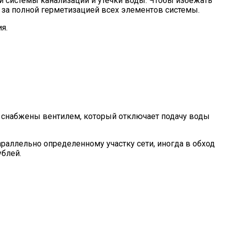
и системы канализации и утечки воды. Чтобы избежать
за полной герметизацией всех элементов системы.
я.
не снабжены вентилем, который отключает подачу воды
араллельно определенному участку сети, иногда в обход
ублей.