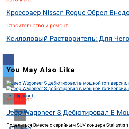
Кроссовер Nissan Rogue Обрел Вне
Строительство и ремонт
Ксилоловый Растворитель: Для Чег
You May Also Like
Flipboard
Авто-мото
Jeep Wagoneer S Дебютировал В Мощ
Reddit
Поделиться Вместе с серийным SUV концерн Stellantis
Pinterest