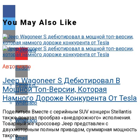
You May Also Like
Flipboard
Авто-мото
Reddit
Jeep Wagoneer S Дебютировал В
Pinterest
Мощной Топ-Версии, Которая
Намного Дороже Конкурента От Tesla
Whatsapp
Поделиться Вместе с серийным SUV концерн Stellantis
также показал прообраз «внедорожного» исполнения.
Whatsapp
Товарный же кроссовер Jeep представлен с
двухмоторным полным приводом, суммарная мощность
такого...
Email