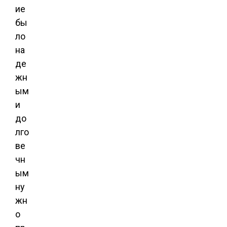
ие
бы
ло
на
де
жн
ым
и
до
лго
ве
чн
ым
ну
жн
о