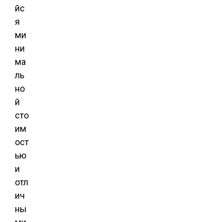
йс
я
ми
ни
ма
ль
но
й
сто
им
ост
ью
и
отл
ич
ны