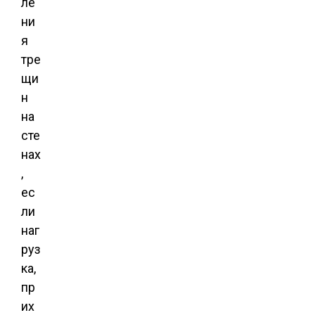
ле
ни
я
тре
щи
н
на
сте
нах
,
ес
ли
наг
руз
ка,
пр
их