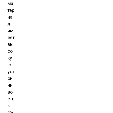
ма
тер
иа
л
им
еет
вы
со
ку
ю
уст
ой
чи
во
сть
к
сж