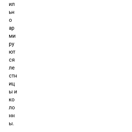
ил
ьн
о
ар
ми
ру
ют
ся
ле
стн
иц
ы и
ко
ло
нн
ы.