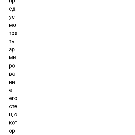
пр
ед
ус
мо
тре
ть
ар
ми
ро
ва
ни
е
его
сте
н, о
кот
ор