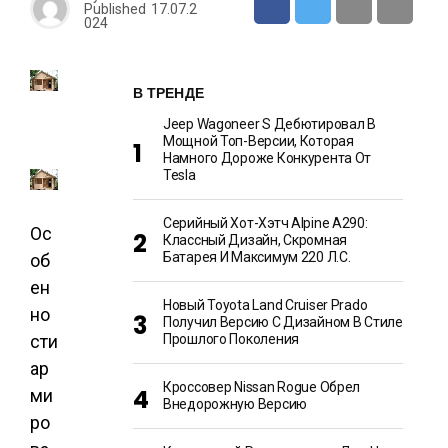
Published
17.07.2
024
В ТРЕНДЕ
Jeep Wagoneer S Дебютировал В
Мощной Топ-Версии, Которая
Намного Дороже Конкурента От
Tesla
Серийный Хот-Хэтч Alpine A290:
Ос
Классный Дизайн, Скромная
Батарея И Максимум 220 Л.с.
об
ен
Новый Toyota Land Cruiser Prado
но
Получил Версию С Дизайном В Стиле
сти
Прошлого Поколения
ар
Кроссовер Nissan Rogue Обрел
ми
Внедорожную Версию
ро