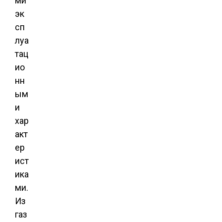
ми
эк
сп
луа
тац
ио
нн
ым
и
хар
акт
ер
ист
ика
ми.
Из
газ