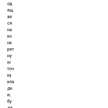
од
ящ
ая
ся
на
ко
нк
рет
ну
ю
точ
ку
кла
дк
и,
бу
де