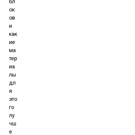
бл
ок
ов
и
как
ие
ма
тер
иа
лы
дл
я
это
го
лу
чш
е