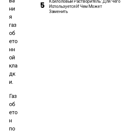
ва
Ксилоловый Растворитель: Для Чего
Используется И Чем Может
ни
Заменить
я
газ
об
ето
нн
ой
кла
дк
и.
Газ
об
ето
н
по