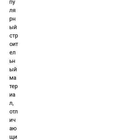
пу
ля
рн
ый
стр
оит
ел
ьн
ый
ма
тер
иа
л,
отл
ич
аю
щи