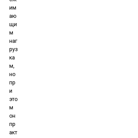
им
аю
щи
м
наг
руз
ка
м,
но
пр
и
это
м
он
пр
акт