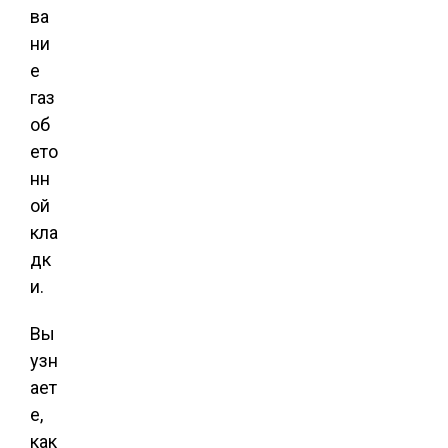
ва
ни
е
газ
об
ето
нн
ой
кла
дк
и.
Вы
узн
ает
е,
как