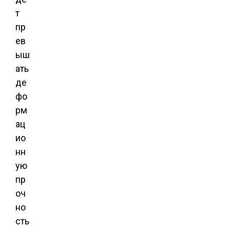
т
пр
ев
ыш
ать
де
фо
рм
ац
ио
нн
ую
пр
оч
но
сть