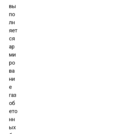
вы
по
лн
яет
ся
ар
ми
ро
ва
ни
е
газ
об
ето
нн
ых