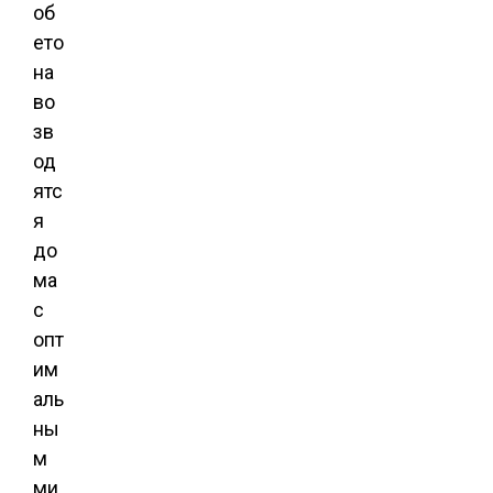
об
ето
на
во
зв
од
ятс
я
до
ма
с
опт
им
аль
ны
м
ми