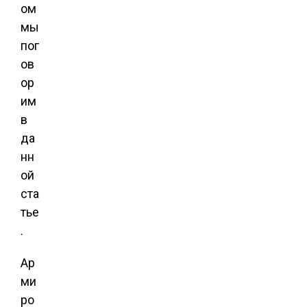
ом
мы
пог
ов
ор
им
в
да
нн
ой
ста
тье
.
Ар
ми
ро