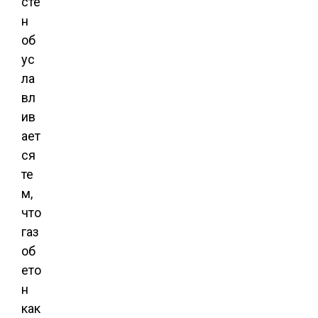
сте
н
об
ус
ла
вл
ив
ает
ся
те
м,
что
газ
об
ето
н
как