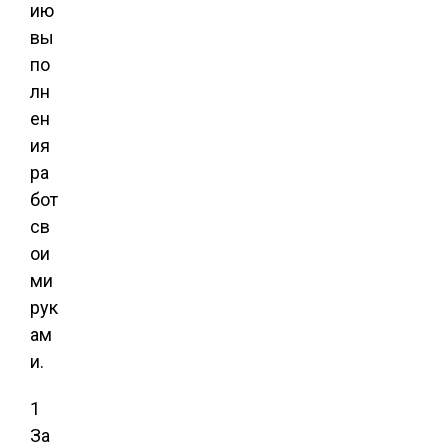
ию
вы
по
лн
ен
ия
ра
бот
св
ои
ми
рук
ам
и.
1
За