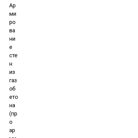
Ар
ми
ро
ва
ни
е
сте
н
из
газ
об
ето
на
(пр
о
ар