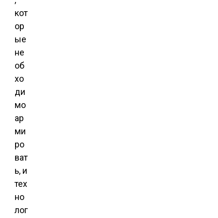
кот
ор
ые
не
об
хо
ди
мо
ар
ми
ро
ват
ь, и
тех
но
лог