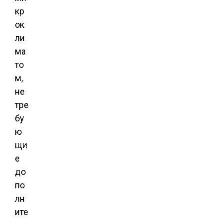
кр
ок
ли
ма
то
м,
не
тре
бу
ю
щи
е
до
по
лн
ите