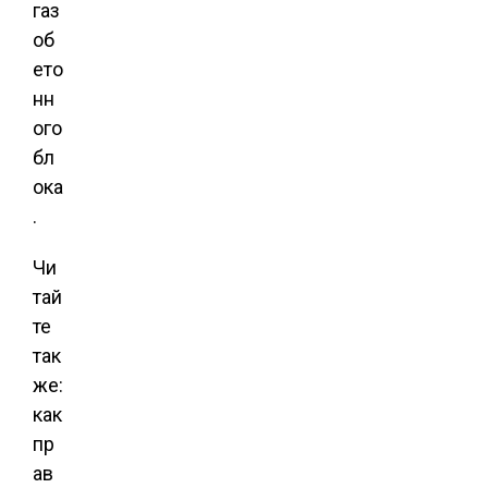
газ
об
ето
нн
ого
бл
ока
.
Чи
тай
те
так
же:
как
пр
ав