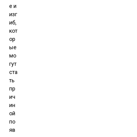
е и
изг
иб,
кот
ор
ые
мо
гут
ста
ть
пр
ич
ин
ой
по
яв