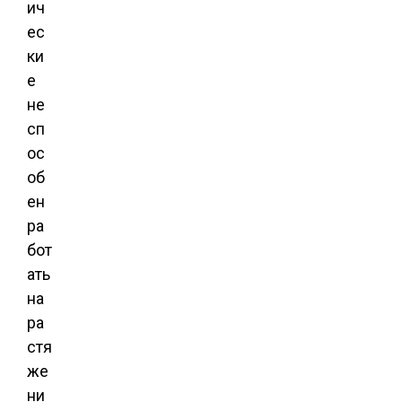
ич
ес
ки
е
не
сп
ос
об
ен
ра
бот
ать
на
ра
стя
же
ни