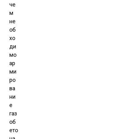
че
м
не
об
хо
ди
мо
ар
ми
ро
ва
ни
е
газ
об
ето
на.