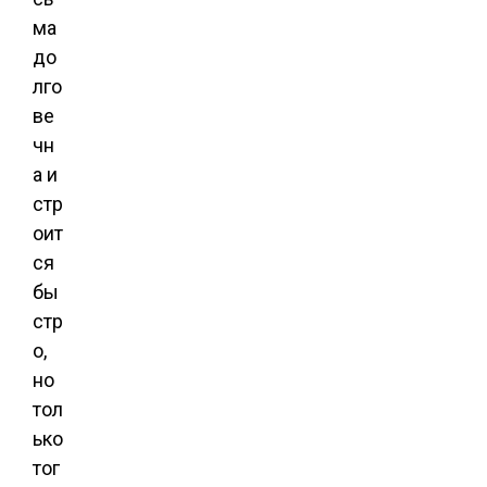
ма
до
лго
ве
чн
а и
стр
оит
ся
бы
стр
о,
но
тол
ько
тог