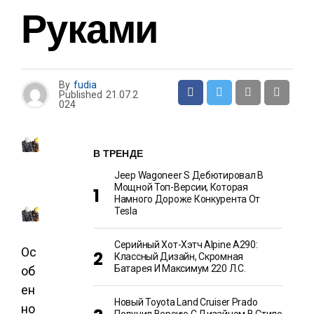
Руками
By
fudia
Published
21.07.2
024
В ТРЕНДЕ
Jeep Wagoneer S Дебютировал В
Мощной Топ-Версии, Которая
Намного Дороже Конкурента От
Tesla
Серийный Хот-Хэтч Alpine A290:
Ос
Классный Дизайн, Скромная
Батарея И Максимум 220 Л.с.
об
ен
Новый Toyota Land Cruiser Prado
но