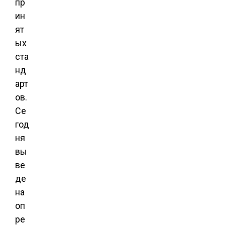
пр
ин
ят
ых
ста
нд
арт
ов.
Се
год
ня
вы
ве
де
на
оп
ре