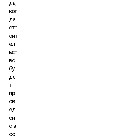
да,
ког
да
стр
оит
ел
ьст
во
бу
де
т
пр
ов
ед
ен
о в
со