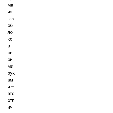
ма
из
газ
об
ло
ко
в
св
ои
ми
рук
ам
и –
это
отл
ич