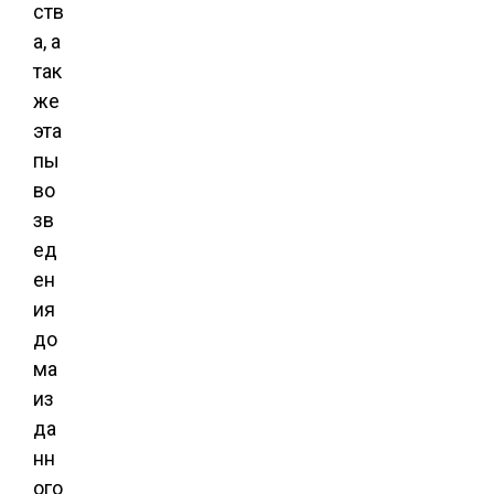
ств
а, а
так
же
эта
пы
во
зв
ед
ен
ия
до
ма
из
да
нн
ого