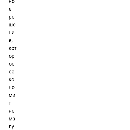
но
е
ре
ше
ни
е,
кот
ор
ое
сэ
ко
но
ми
т
не
ма
лу