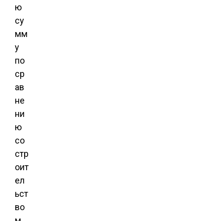
ю
су
мм
у
по
ср
ав
не
ни
ю
со
стр
оит
ел
ьст
во
м