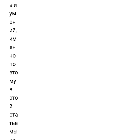
в и
ум
ен
ий,
им
ен
но
по
это
му
в
это
й
ста
тье
мы
ра