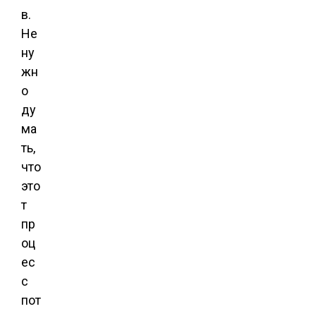
в.
Не
ну
жн
о
ду
ма
ть,
что
это
т
пр
оц
ес
с
пот