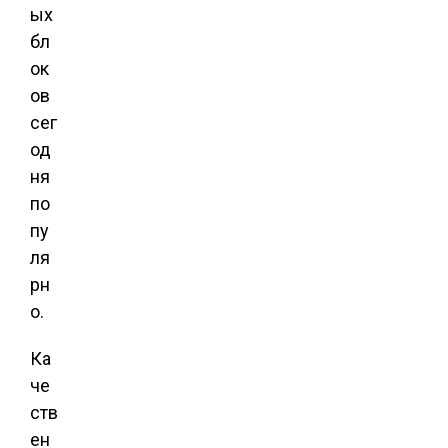
ых
бл
ок
ов
сег
од
ня
по
пу
ля
рн
о.
Ка
че
ств
ен