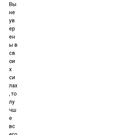
Вы
не
ув
ер
ен
ы в
св
ои
х
си
лах
, то
лу
чш
е
вс
его