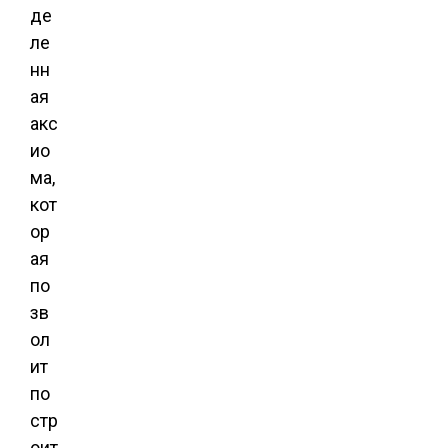
де
ле
нн
ая
акс
ио
ма,
кот
ор
ая
по
зв
ол
ит
по
стр
оит