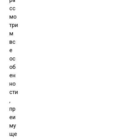
сс
мо
три
м
вс
е
ос
об
ен
но
сти
,
пр
еи
му
ще