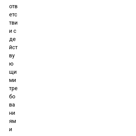
отв
етс
тви
и с
де
йст
ву
ю
щи
ми
тре
бо
ва
ни
ям
и