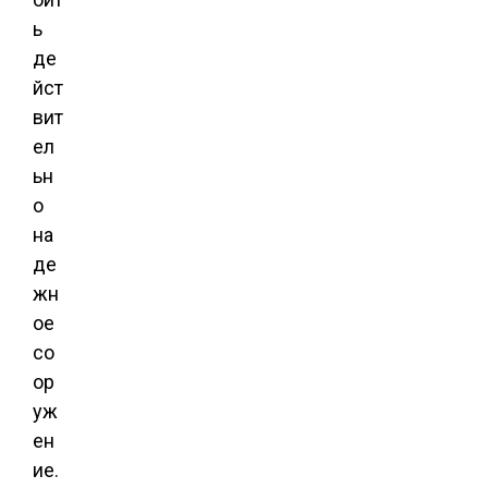
ь
де
йст
вит
ел
ьн
о
на
де
жн
ое
со
ор
уж
ен
ие.