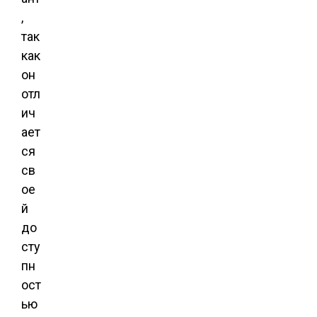
,
так
как
он
отл
ич
ает
ся
св
ое
й
до
сту
пн
ост
ью