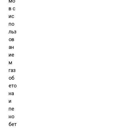
мо
в с
ис
по
льз
ов
ан
ие
м
газ
об
ето
на
и
пе
но
бет