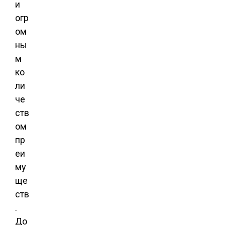
и
огр
ом
ны
м
ко
ли
че
ств
ом
пр
еи
му
ще
ств
.
До