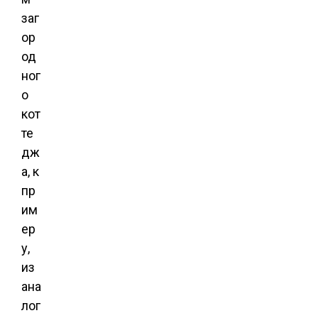
заг
ор
од
ног
о
кот
те
дж
а, к
пр
им
ер
у,
из
ана
лог