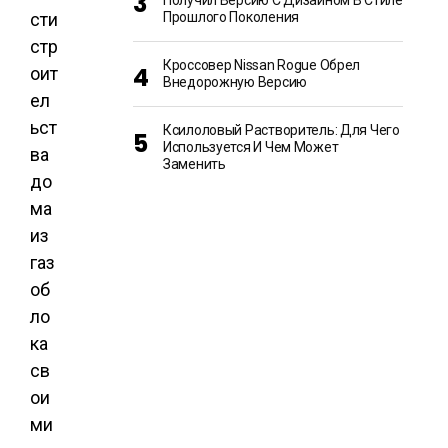
Получил Версию С Дизайном В Стиле
сти
Прошлого Поколения
стр
Кроссовер Nissan Rogue Обрел
оит
Внедорожную Версию
ел
ьст
Ксилоловый Растворитель: Для Чего
Используется И Чем Может
ва
Заменить
до
ма
из
газ
об
ло
ка
св
ои
ми