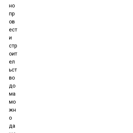
но
пр
ов
ест
и
стр
оит
ел
ьст
во
до
ма
мо
жн
о
да