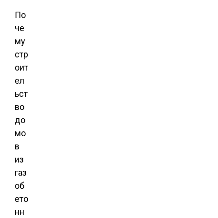
По
че
му
стр
оит
ел
ьст
во
до
мо
в
из
газ
об
ето
нн