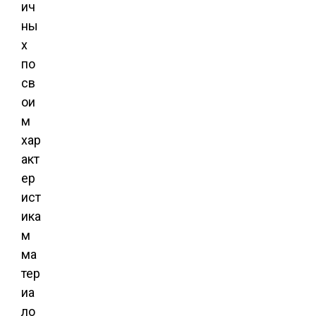
ич
ны
х
по
св
ои
м
хар
акт
ер
ист
ика
м
ма
тер
иа
ло