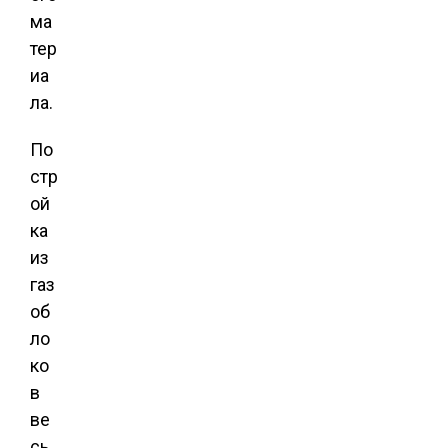
ма
тер
иа
ла.
По
стр
ой
ка
из
газ
об
ло
ко
в
ве
сь