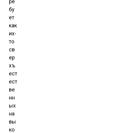
ре
бу
ет
как
их-
то
св
ер
хъ
ест
ест
ве
нн
ых
на
вы
ко