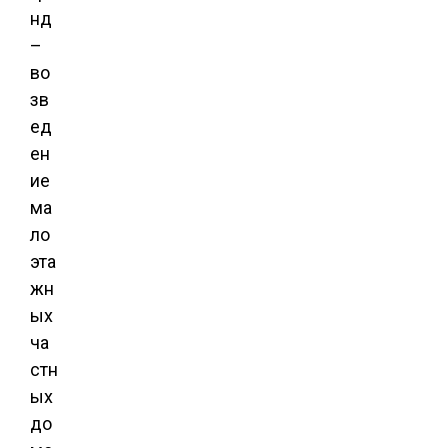
нд
–
во
зв
ед
ен
ие
ма
ло
эта
жн
ых
ча
стн
ых
до