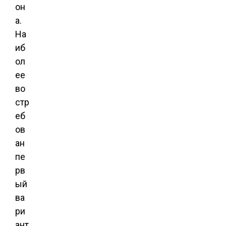
он
а.
На
иб
ол
ее
во
стр
еб
ов
ан
пе
рв
ый
ва
ри
ант