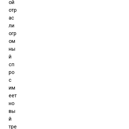
ой
отр
ас
ли
огр
ом
ны
й
сп
ро
с
им
еет
но
вы
й
тре