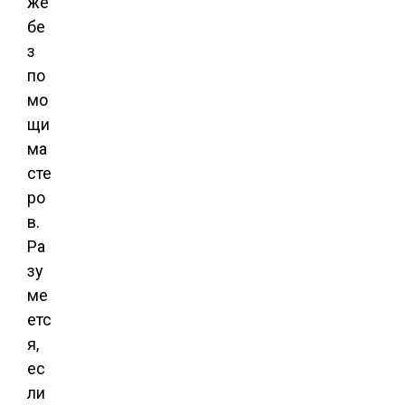
же
бе
з
по
мо
щи
ма
сте
ро
в.
Ра
зу
ме
етс
я,
ес
ли