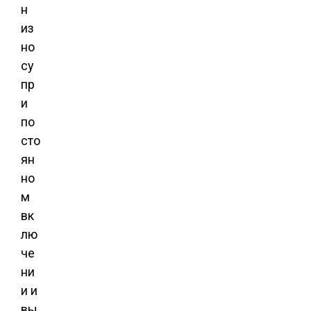
н
из
но
су
пр
и
по
сто
ян
но
м
вк
лю
че
ни
и и
вы