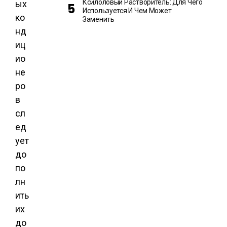
Ксилоловый Растворитель: Для Чего
ых
Используется И Чем Может
ко
Заменить
нд
иц
ио
не
ро
в
сл
ед
ует
до
по
лн
ить
их
до