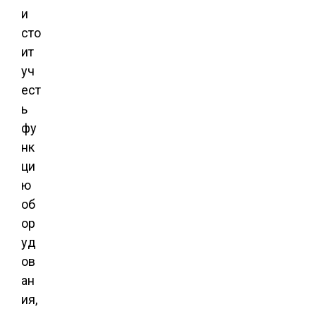
и
сто
ит
уч
ест
ь
фу
нк
ци
ю
об
ор
уд
ов
ан
ия,