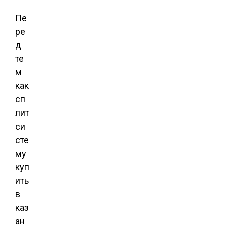
Пе
ре
д
те
м
как
сп
лит
си
сте
му
куп
ить
в
каз
ан