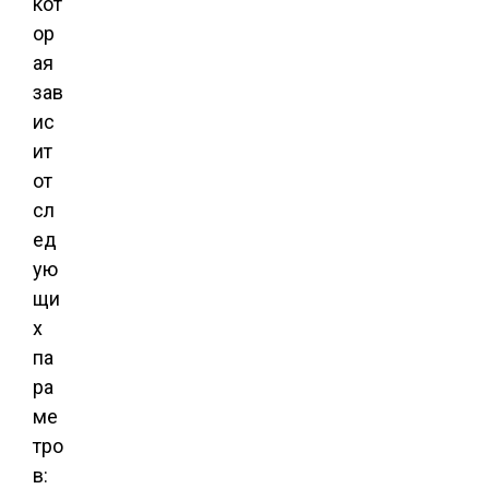
кот
ор
ая
зав
ис
ит
от
сл
ед
ую
щи
х
па
ра
ме
тро
в: