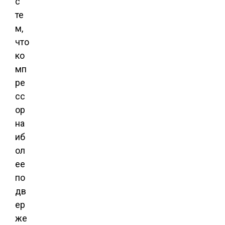
с
те
м,
что
ко
мп
ре
сс
ор
на
иб
ол
ее
по
дв
ер
же