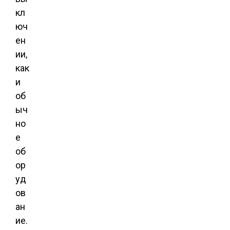
кл
юч
ен
ии,
как
и
об
ыч
но
е
об
ор
уд
ов
ан
ие.