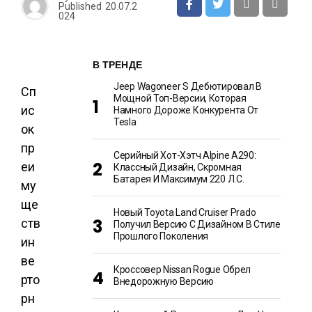
Published
20.07.2
024
В ТРЕНДЕ
Jeep Wagoneer S Дебютировал В
Сп
Мощной Топ-Версии, Которая
ис
Намного Дороже Конкурента От
Tesla
ок
пр
Серийный Хот-Хэтч Alpine A290:
еи
Классный Дизайн, Скромная
Батарея И Максимум 220 Л.с.
му
ще
Новый Toyota Land Cruiser Prado
ств
Получил Версию С Дизайном В Стиле
Прошлого Поколения
ин
ве
Кроссовер Nissan Rogue Обрел
рто
Внедорожную Версию
рн