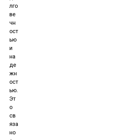
лго
ве
чн
ост
ью
и
на
де
жн
ост
ью.
Эт
о
св
яза
но