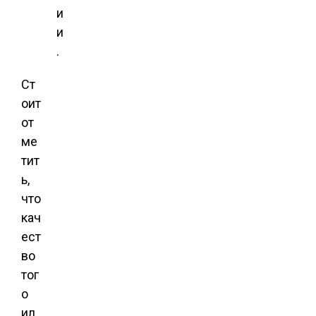
и
и
.
Ст
оит
от
ме
тит
ь,
что
кач
ест
во
тог
о
ил