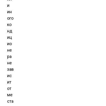
и
ин
ого
ко
нд
иц
ио
не
ра
не
зав
ис
ит
от
ме
ста