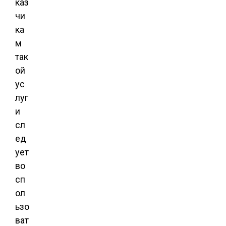
каз
чи
ка
м
так
ой
ус
луг
и
сл
ед
ует
во
сп
ол
ьзо
ват