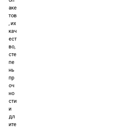
аке
тов
, их
кач
ест
во,
сте
пе
нь
пр
оч
но
сти
и
дл
ите