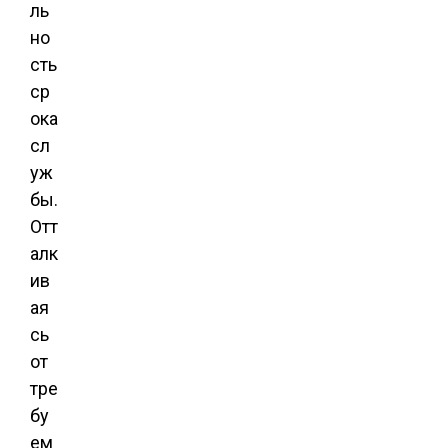
ль
но
сть
ср
ока
сл
уж
бы.
Отт
алк
ив
ая
сь
от
тре
бу
ем