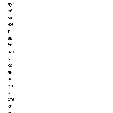
луг
ой,
мо
же
т
вы
би
рат
ь
ко
ли
че
ств
о
сте
кл
оп