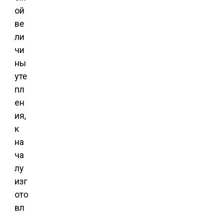
ой
ве
ли
чи
ны
уте
пл
ен
ия,
к
на
ча
лу
изг
ото
вл