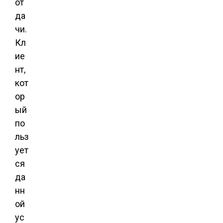
от
да
чи.
Кл
ие
нт,
кот
ор
ый
по
льз
ует
ся
да
нн
ой
ус