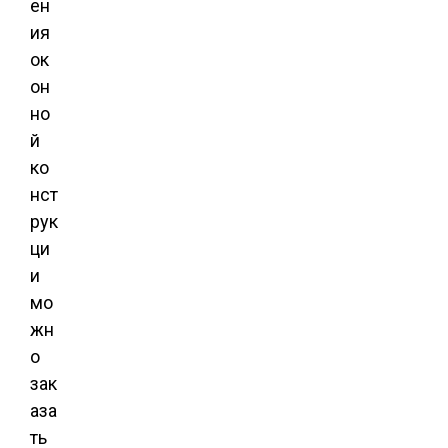
ен
ия
ок
он
но
й
ко
нст
рук
ци
и
мо
жн
о
зак
аза
ть