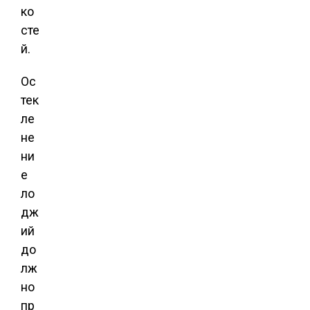
ко
сте
й.
Ос
тек
ле
не
ни
е
ло
дж
ий
до
лж
но
пр