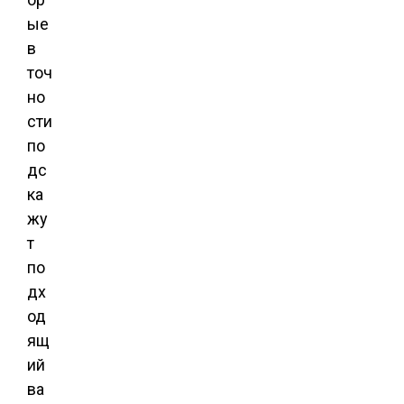
ые
в
точ
но
сти
по
дс
ка
жу
т
по
дх
од
ящ
ий
ва