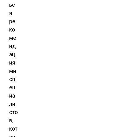
ьс
я
ре
ко
ме
нд
ац
ия
ми
сп
ец
иа
ли
сто
в,
кот
ор