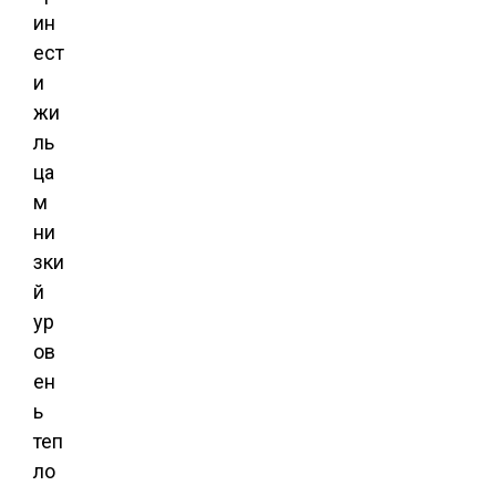
ин
ест
и
жи
ль
ца
м
ни
зки
й
ур
ов
ен
ь
теп
ло