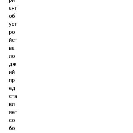
ант
об
уст
ро
йст
ва
ло
дж
ий
пр
ед
ста
вл
яет
со
бо