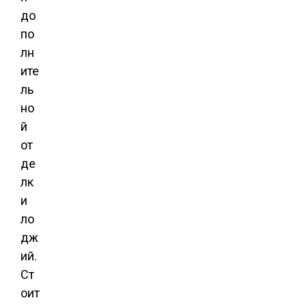
до
по
лн
ите
ль
но
й
от
де
лк
и
ло
дж
ий.
Ст
оит