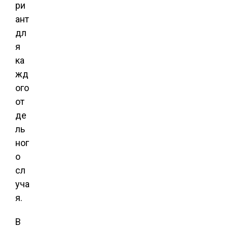
ри
ант
дл
я
ка
жд
ого
от
де
ль
ног
о
сл
уча
я.
В