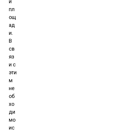
й
пл
ощ
ад
и.
В
св
яз
и с
эти
м
не
об
хо
ди
мо
ис