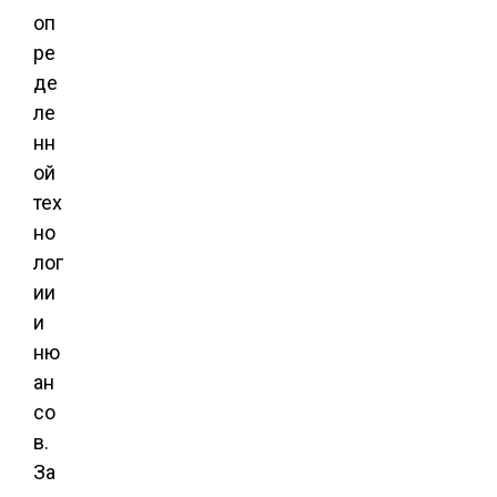
оп
ре
де
ле
нн
ой
тех
но
лог
ии
и
ню
ан
со
в.
За