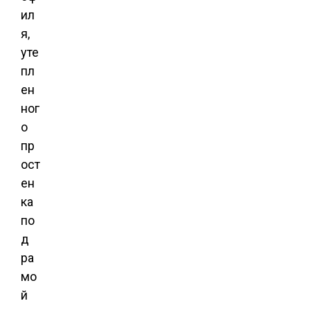
ил
я,
уте
пл
ен
ног
о
пр
ост
ен
ка
по
д
ра
мо
й