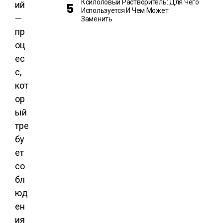
Ксилоловый Растворитель: Для Чего
ий
Используется И Чем Может
—
Заменить
пр
оц
ес
с,
кот
ор
ый
тре
бу
ет
со
бл
юд
ен
ия