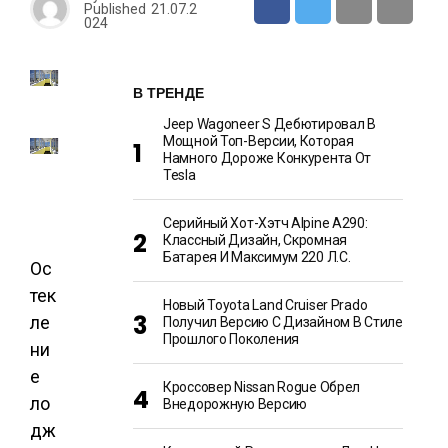
Published
21.07.2
024
В ТРЕНДЕ
Jeep Wagoneer S Дебютировал В
Мощной Топ-Версии, Которая
Намного Дороже Конкурента От
Tesla
Серийный Хот-Хэтч Alpine A290:
Классный Дизайн, Скромная
Батарея И Максимум 220 Л.с.
Ос
тек
Новый Toyota Land Cruiser Prado
ле
Получил Версию С Дизайном В Стиле
Прошлого Поколения
ни
е
Кроссовер Nissan Rogue Обрел
ло
Внедорожную Версию
дж