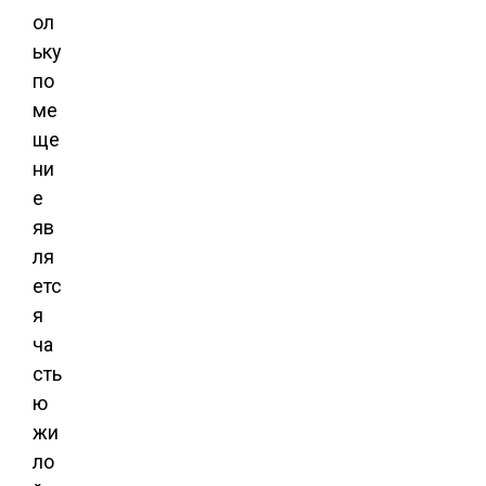
ол
ьку
по
ме
ще
ни
е
яв
ля
етс
я
ча
сть
ю
жи
ло