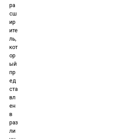
ра
сш
ир
ите
ль,
кот
ор
ый
пр
ед
ста
вл
ен
в
раз
ли