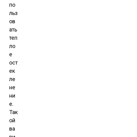
по
льз
ов
ать
теп
ло
е
ост
ек
ле
не
ни
е.
Так
ой
ва
ри