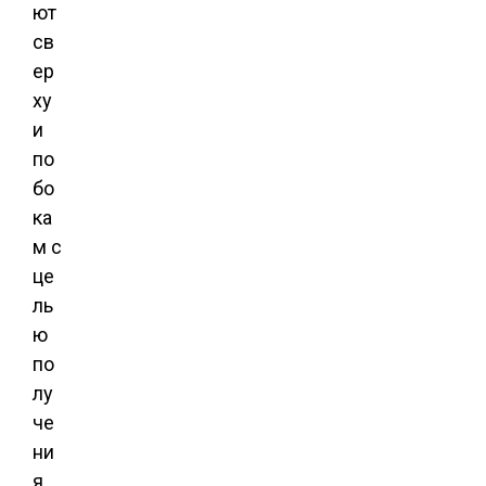
ют
св
ер
ху
и
по
бо
ка
м с
це
ль
ю
по
лу
че
ни
я