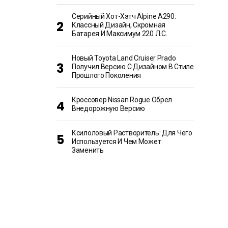
Серийный Хот-Хэтч Alpine A290:
Классный Дизайн, Скромная
Батарея И Максимум 220 Л.с.
Новый Toyota Land Cruiser Prado
Получил Версию С Дизайном В Стиле
Прошлого Поколения
Кроссовер Nissan Rogue Обрел
Внедорожную Версию
Ксилоловый Растворитель: Для Чего
Используется И Чем Может
Заменить