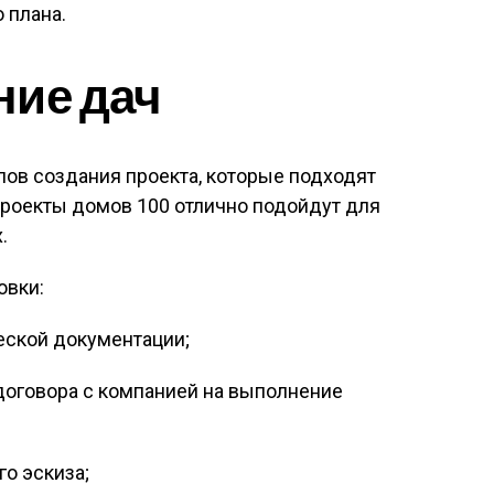
 плана.
ние дач
ов создания проекта, которые подходят
проекты домов 100 отлично подойдут для
.
овки:
еской документации;
договора с компанией на выполнение
о эскиза;