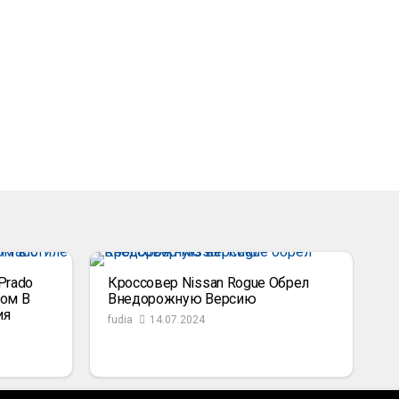
Prado
Кроссовер Nissan Rogue Обрел
ом В
Внедорожную Версию
ия
fudia
14.07.2024