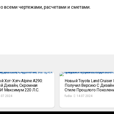
со всеми чертежами, расчетами и сметами.
 Хот-Хэтч Alpine A290:
Новый Toyota Land Cruiser 
й Дизайн, Скромная
Получил Версию С Дизайн
 И Максимум 220 Л.с.
Стиле Прошлого Поколен
.07.2024
fudia
14.07.2024