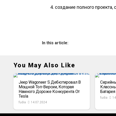
создание полного проекта, 
In this article:
You May Also Like
Jeep Wagoneer S Дебютировал В
Серийный
Мощной Топ-Версии, Которая
Классны
Намного Дороже Конкурента От
Батарея
Tesla
fudia
14
fudia
14.07.2024