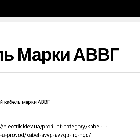
ль Марки АВВГ
//electrik.kiev.ua/product-category/kabel-u-
l-u-provod/kabel-avvg-avvgp-ng-ngd/