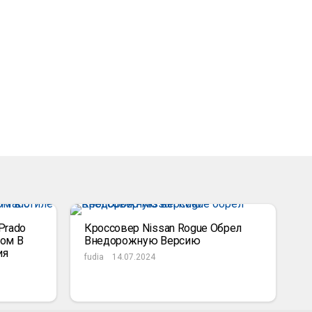
Prado
Кроссовер Nissan Rogue Обрел
ом В
Внедорожную Версию
ия
fudia
14.07.2024