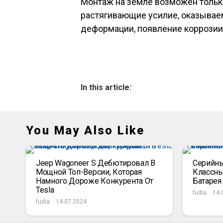
Монтаж на земле возможен только
растягивающие усилие, оказываем
деформации, появление коррозии
In this article:
You May Also Like
Jeep Wagoneer S Дебютировал В
Серийный
Мощной Топ-Версии, Которая
Классны
Намного Дороже Конкурента От
Батарея
Tesla
fudia
14.
fudia
14.07.2024