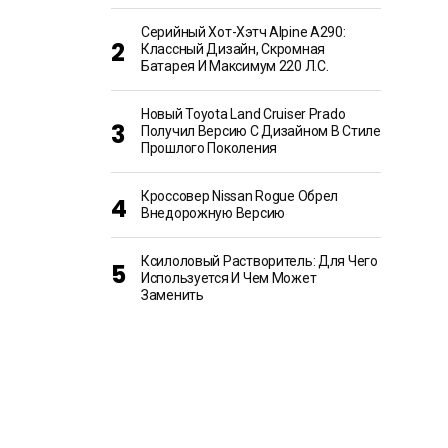
Серийный Хот-Хэтч Alpine A290:
Классный Дизайн, Скромная
Батарея И Максимум 220 Л.с.
Новый Toyota Land Cruiser Prado
Получил Версию С Дизайном В Стиле
Прошлого Поколения
Кроссовер Nissan Rogue Обрел
Внедорожную Версию
Ксилоловый Растворитель: Для Чего
Используется И Чем Может
Заменить