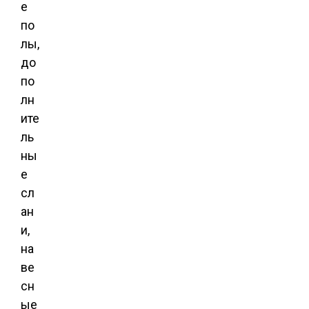
е
по
лы,
до
по
лн
ите
ль
ны
е
сл
ан
и,
на
ве
сн
ые