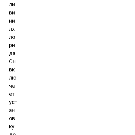
ли
ви
ни
лх
ло
ри
да.
Он
вк
лю
ча
ет
уст
ан
ов
ку
до