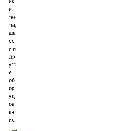
ик
и,
тен
ты,
ша
сс
и и
др
уго
е
об
ор
уд
ов
ан
ие.