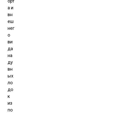
орт
а и
вн
еш
нег
о
ви
да
на
ду
вн
ых
ло
до
к
из
по