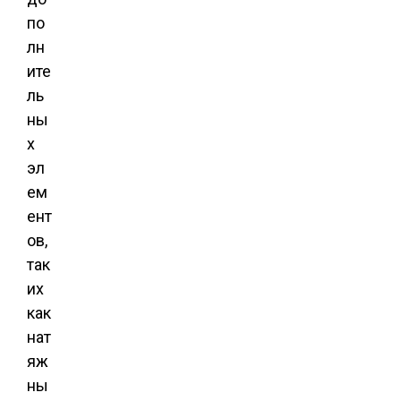
по
лн
ите
ль
ны
х
эл
ем
ент
ов,
так
их
как
нат
яж
ны