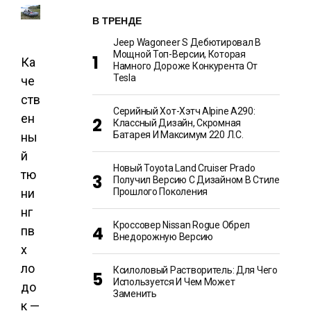
В ТРЕНДЕ
Jeep Wagoneer S Дебютировал В
Мощной Топ-Версии, Которая
Ка
Намного Дороже Конкурента От
Tesla
че
ств
Серийный Хот-Хэтч Alpine A290:
ен
Классный Дизайн, Скромная
Батарея И Максимум 220 Л.с.
ны
й
Новый Toyota Land Cruiser Prado
тю
Получил Версию С Дизайном В Стиле
ни
Прошлого Поколения
нг
Кроссовер Nissan Rogue Обрел
пв
Внедорожную Версию
х
ло
Ксилоловый Растворитель: Для Чего
Используется И Чем Может
до
Заменить
к —