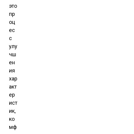
это
пр
оц
ес
с
улу
чш
ен
ия
хар
акт
ер
ист
ик,
ко
мф