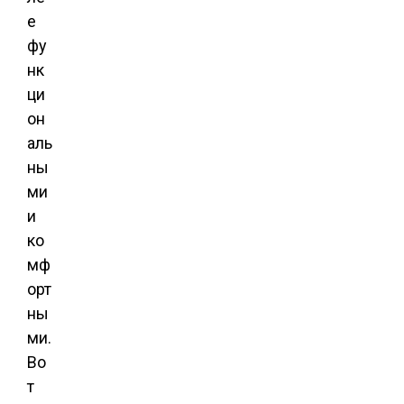
е
фу
нк
ци
он
аль
ны
ми
и
ко
мф
орт
ны
ми.
Во
т