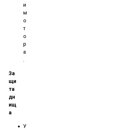
и
м
о
т
о
р
а
.
За
щи
та
дн
ищ
а
У