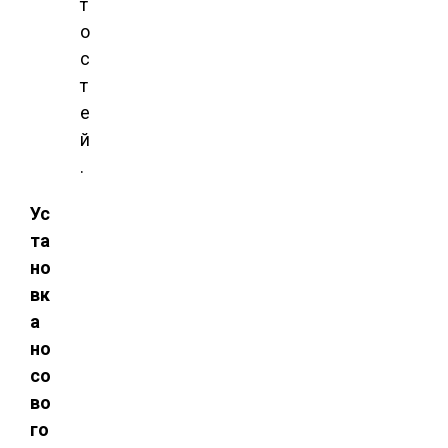
т
о
с
т
е
й
.
Ус
та
но
вк
а
но
со
во
го