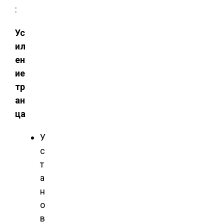
:
Ус
ил
ен
ие
тр
ан
ца
У
с
т
а
н
о
в