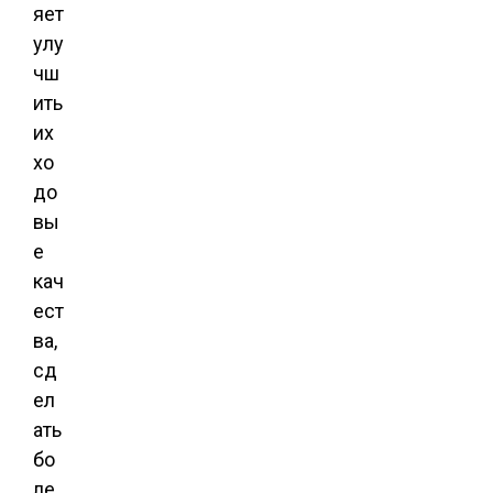
яет
улу
чш
ить
их
хо
до
вы
е
кач
ест
ва,
сд
ел
ать
бо
ле