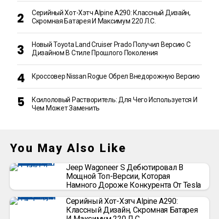
Серийный Хот-Хэтч Alpine A290: Классный Дизайн,
Скромная Батарея И Максимум 220 Л.с.
Новый Toyota Land Cruiser Prado Получил Версию С
Дизайном В Стиле Прошлого Поколения
Кроссовер Nissan Rogue Обрел Внедорожную Версию
Ксилоловый Растворитель: Для Чего Используется И
Чем Может Заменить
You May Also Like
Jeep Wagoneer S Дебютировал В
Мощной Топ-Версии, Которая
Намного Дороже Конкурента От Tesla
Серийный Хот-Хэтч Alpine A290:
Классный Дизайн, Скромная Батарея
И Максимум 220 Л.с.