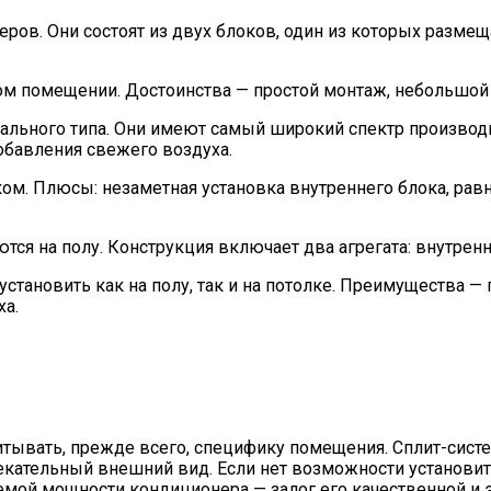
ров. Они состоят из двух блоков, один из которых размещ
м помещении. Достоинства — простой монтаж, небольшой р
ального типа. Они имеют самый широкий спектр производ
обавления свежего воздуха.
ом. Плюсы: незаметная установка внутреннего блока, ра
ся на полу. Конструкция включает два агрегата: внутрен
становить как на полу, так и на потолке. Преимущества — 
а.
итывать, прежде всего, специфику помещения. Сплит-сист
кательный внешний вид. Если нет возможности установит
мой мощности кондиционера — залог его качественной и 