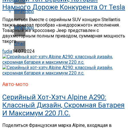
Намного Дороже Конкурента От Tesla
Whatsapp
Поделиться Вместе с серийным SUV концерн Stellantis
также показал прообраз «внедорожного» исполнения.
Whatsapp
Товарный же кроссовер Jeep представлен с
двухмоторным полным приводом, суммарная мощность
такого...
Email
fudia
14.07.2024
Авто-мото
Серийный Хот-Хэтч Alpine A290:
Классный Дизайн, Скромная Батарея
И Максимум 220 Л.с.
Поделиться Французская марка Alpine, входящая в